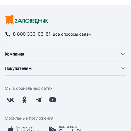
8 800 333-03-61
Все способы связи
Компания
О компании
Покупателям
Новости
Доставка
Фонд "Счастье в дом"
Оплата
Поставщикам
Мы в социальных сетях
Возврат
Арендодателям
Бонусная программа
Заводчикам
Магазины
Контакты
Скидки и акции
Обратная связь
Мобильные приложения
Бренды