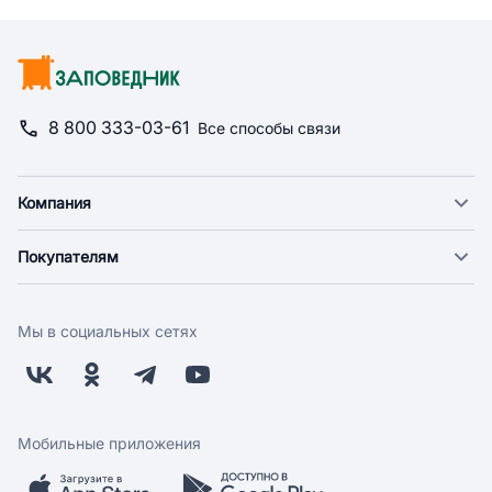
8 800 333-03-61
Все способы связи
Компания
О компании
Покупателям
Новости
Доставка
Фонд "Счастье в дом"
Оплата
Поставщикам
Мы в социальных сетях
Возврат
Арендодателям
Бонусная программа
Заводчикам
Магазины
Контакты
Скидки и акции
Обратная связь
Мобильные приложения
Бренды