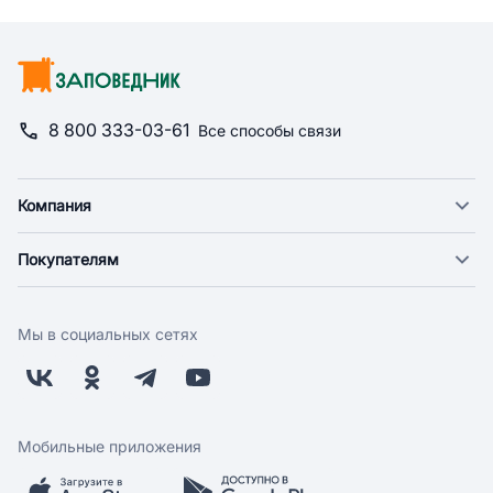
8 800 333-03-61
Все способы связи
Компания
О компании
Покупателям
Новости
Доставка
Фонд "Счастье в дом"
Оплата
Поставщикам
Мы в социальных сетях
Возврат
Арендодателям
Бонусная программа
Заводчикам
Магазины
Контакты
Скидки и акции
Обратная связь
Мобильные приложения
Бренды