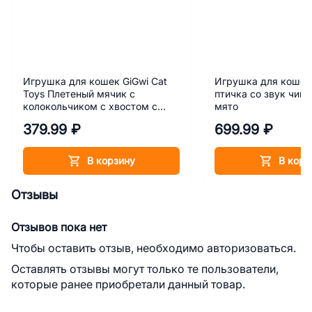
Игрушка для кошек GiGwi Cat
Игрушка для кошек 
Toys Плетеный мячик с
птичка со звук чип
колокольчиком с хвостом с
мято
кошачьей мятой 13 см
379.99 ₽
699.99 ₽
В корзину
В корз
Отзывы
Отзывов пока нет
Чтобы оставить отзыв, необходимо авторизоваться.
Оставлять отзывы могут только те пользователи,
которые ранее приобретали данный товар.