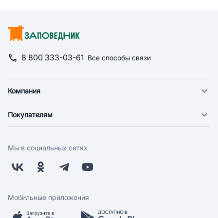
8 800 333-03-61
Все способы связи
Компания
О компании
Покупателям
Новости
Доставка
Фонд "Счастье в дом"
Оплата
Поставщикам
Мы в социальных сетях
Возврат
Арендодателям
Бонусная программа
Заводчикам
Магазины
Контакты
Скидки и акции
Обратная связь
Мобильные приложения
Бренды