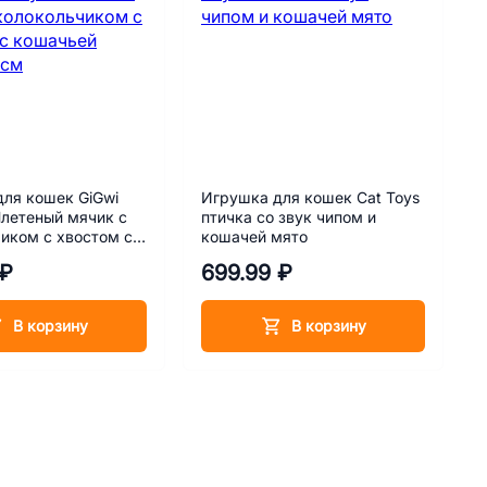
ля кошек GiGwi
Игрушка для кошек Cat Toys
Плетеный мячик с
птичка со звук чипом и
иком с хвостом с
кошачей мято
мятой 13 см
 ₽
699.99 ₽
В корзину
В корзину