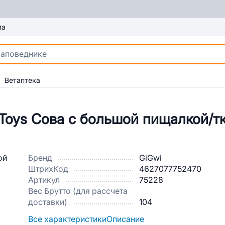
ма
Ветаптека
Toys Сова с большой пищалкой/тк
Бренд
GiGwi
ШтрихКод
4627077752470
Артикул
75228
Вес Брутто (для рассчета
доставки)
104
Все характеристики
Описание