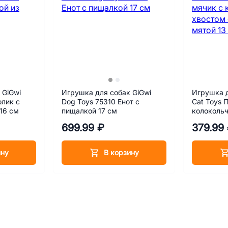
 GiGwi
Игрушка для собак GiGwi
Игрушка д
олик с
Dog Toys 75310 Енот с
Cat Toys 
16 см
пищалкой 17 см
колокольч
кошачьей 
699.99 ₽
379.99
ину
В корзину