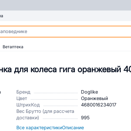
ма
Ветаптека
нка для колеса гига оранжевый 4
Бренд
Doglike
Цвет
Оранжевый
ШтрихКод
4680016234017
Вес Брутто (для рассчета
доставки)
995
Все характеристики
Описание