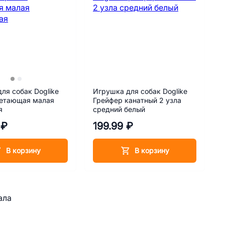
ля собак Doglike
Игрушка для собак Doglike
летающая малая
Грейфер канатный 2 узла
я
средний белый
 ₽
199.99 ₽
В корзину
В корзину
ала