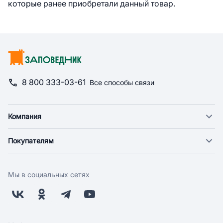
которые ранее приобретали данный товар.
8 800 333-03-61
Все способы связи
Компания
О компании
Покупателям
Новости
Доставка
Фонд "Счастье в дом"
Оплата
Поставщикам
Мы в социальных сетях
Возврат
Арендодателям
Бонусная программа
Заводчикам
Магазины
Контакты
Скидки и акции