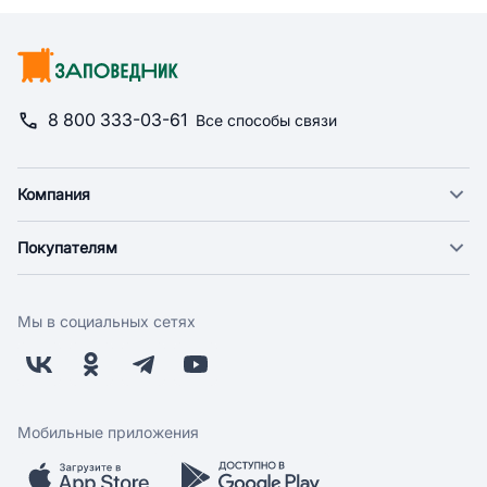
8 800 333-03-61
Все способы связи
Компания
О компании
Покупателям
Новости
Доставка
Фонд "Счастье в дом"
Оплата
Поставщикам
Мы в социальных сетях
Возврат
Арендодателям
Бонусная программа
Заводчикам
Магазины
Контакты
Скидки и акции
Обратная связь
Мобильные приложения
Бренды
Мобильное приложение