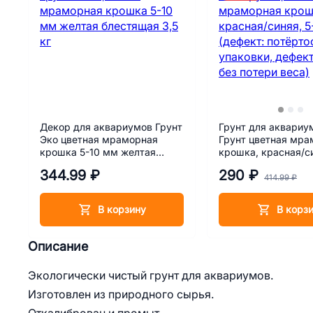
Декор для аквариумов Грунт
Грунт для аквариу
Эко цветная мраморная
Грунт цветная мра
крошка 5-10 мм желтая
крошка, красная/си
блестящая 3,5 кг
мм (дефект: потёр
344.99 ₽
290 ₽
упаковки, дефект 4
414.99 ₽
потери веса)
В корзину
В корз
Описание
Экологически чистый грунт для аквариумов.
Изготовлен из природного сырья.