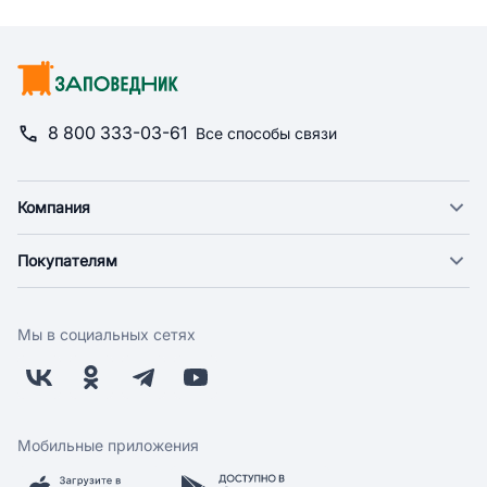
8 800 333-03-61
Все способы связи
Компания
О компании
Покупателям
Новости
Доставка
Фонд "Счастье в дом"
Оплата
Поставщикам
Мы в социальных сетях
Возврат
Арендодателям
Бонусная программа
Заводчикам
Магазины
Контакты
Скидки и акции
Обратная связь
Мобильные приложения
Бренды