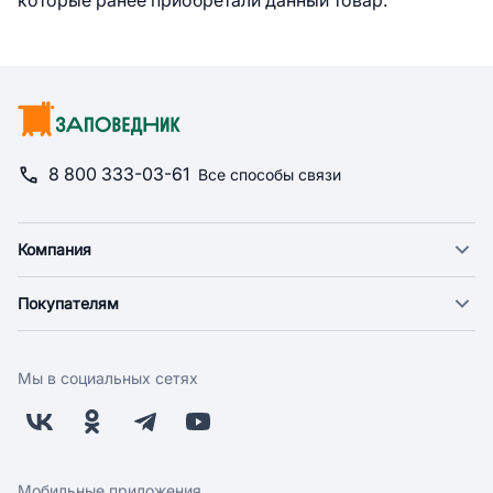
которые ранее приобретали данный товар.
8 800 333-03-61
Все способы связи
Компания
О компании
Покупателям
Новости
Доставка
Фонд "Счастье в дом"
Оплата
Поставщикам
Мы в социальных сетях
Возврат
Арендодателям
Бонусная программа
Заводчикам
Магазины
Контакты
Скидки и акции
Обратная связь
Мобильные приложения