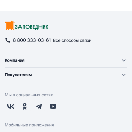
8 800 333-03-61
Все способы связи
Компания
О компании
Покупателям
Новости
Доставка
Фонд "Счастье в дом"
Оплата
Поставщикам
Мы в социальных сетях
Возврат
Арендодателям
Бонусная программа
Заводчикам
Магазины
Контакты
Скидки и акции
Обратная связь
Мобильные приложения
Бренды