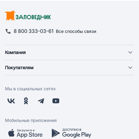
8 800 333-03-61
Все способы связи
Компания
О компании
Покупателям
Новости
Доставка
Фонд "Счастье в дом"
Оплата
Поставщикам
Мы в социальных сетях
Возврат
Арендодателям
Бонусная программа
Заводчикам
Магазины
Контакты
Скидки и акции
Обратная связь
Мобильные приложения
Бренды
Мобильное приложение