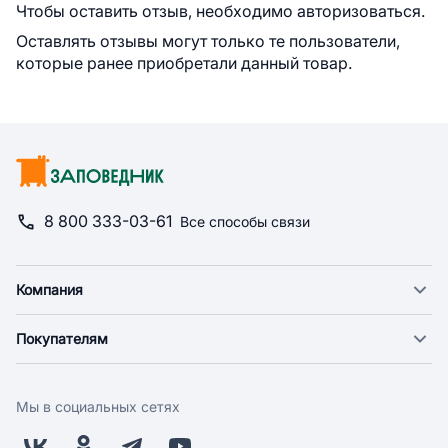
Чтобы оставить отзыв, необходимо авторизоваться.
Оставлять отзывы могут только те пользователи,
которые ранее приобретали данный товар.
8 800 333-03-61
Все способы связи
Компания
О компании
Покупателям
Новости
Доставка
Фонд "Счастье в дом"
Оплата
Поставщикам
Мы в социальных сетях
Возврат
Арендодателям