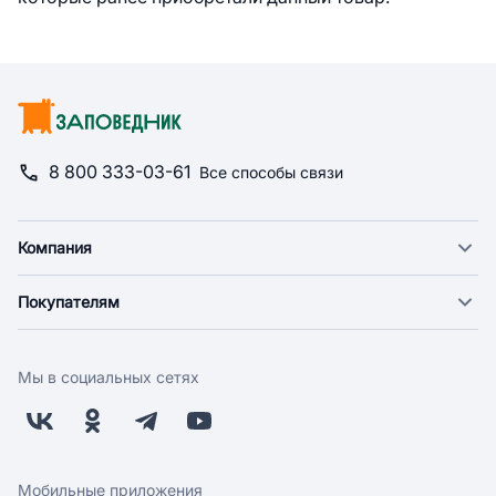
8 800 333-03-61
Все способы связи
Компания
О компании
Покупателям
Новости
Доставка
Фонд "Счастье в дом"
Оплата
Поставщикам
Мы в социальных сетях
Возврат
Арендодателям
Бонусная программа
Заводчикам
Магазины
Контакты
Скидки и акции
Обратная связь
Мобильные приложения