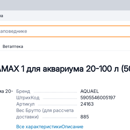
ма
Ветаптека
AX 1 для аквариума 20-100 л (500
Бренд
AQUAEL
ШтрихКод
5905546005197
Артикул
24163
Вес Брутто (для рассчета
доставки)
885
Все характеристики
Описание