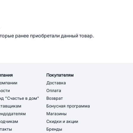
.
оторые ранее приобретали данный товар.
мпания
Покупателям
компании
Доставка
вости
Оплата
д "Счастье в дом"
Возврат
ставщикам
Бонусная программа
ендодателям
Магазины
водчикам
Скидки и акции
такты
Бренды