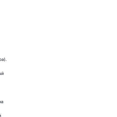
а).
ый
на
й