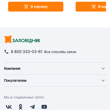
В корзину
В корз
8 800 333-03-61
Все способы связи
Компания
О компании
Покупателям
Новости
Доставка
Фонд "Счастье в дом"
Оплата
Поставщикам
Мы в социальных сетях
Возврат
Арендодателям
Бонусная программа
Заводчикам