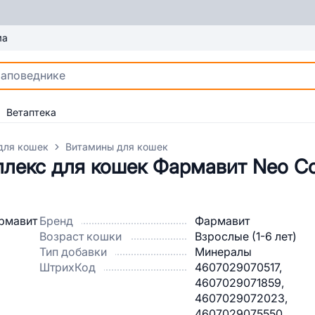
ма
Ветаптека
для кошек
Витамины для кошек
екс для кошек Фармавит Neo Со
Бренд
Фармавит
Возраст кошки
Взрослые (1-6 лет)
Тип добавки
Минералы
ШтрихКод
4607029070517,
4607029071859,
4607029072023,
4607029075550