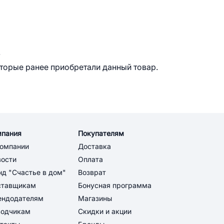
.
оторые ранее приобретали данный товар.
мпания
Покупателям
компании
Доставка
вости
Оплата
д "Счастье в дом"
Возврат
ставщикам
Бонусная программа
ендодателям
Магазины
водчикам
Скидки и акции