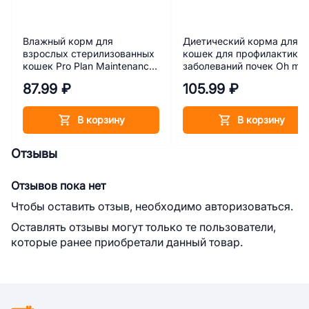
Влажный корм для
Диетический корма для
взрослых стерилизованных
кошек для профилактики
кошек Pro Plan Maintenance
заболеваний почек Oh my
Sterilised с курицей в соусе
cat VetProfi Renal с
87.99 ₽
105.99 ₽
85 г
телятиной в желе 100 г
В корзину
В корзину
Отзывы
Отзывов пока нет
Чтобы оставить отзыв, необходимо авторизоваться.
Оставлять отзывы могут только те пользователи,
которые ранее приобретали данный товар.