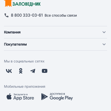
8 800 333-03-61
Все способы связи
Компания
О компании
Покупателям
Новости
Доставка
Фонд "Счастье в дом"
Оплата
Поставщикам
Мы в социальных сетях
Возврат
Арендодателям
Бонусная программа
Заводчикам
Магазины
Контакты
Скидки и акции
Обратная связь
Мобильные приложения
Бренды
Мобильное приложение
Вопрос-ответ