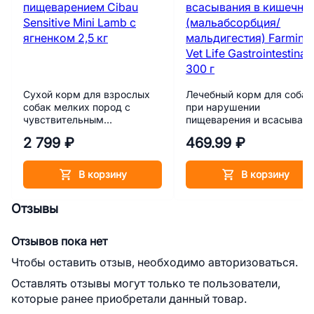
Сухой корм для взрослых
Лечебный корм для собак
собак мелких пород с
при нарушении
чувствительным
пищеварения и всасыван
пищеварением Cibau
в кишечнике
2 799 ₽
469.99 ₽
Sensitive Mini Lamb с
(мальабсорбция/
ягненком 2,5 кг
мальдигестия) Farmina Ve
Life Gastrointestinal 300 г
В корзину
В корзину
Отзывы
Отзывов пока нет
Чтобы оставить отзыв, необходимо авторизоваться.
Оставлять отзывы могут только те пользователи,
которые ранее приобретали данный товар.