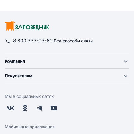
8 800 333-03-61
Все способы связи
Компания
О компании
Покупателям
Новости
Доставка
Фонд "Счастье в дом"
Оплата
Поставщикам
Мы в социальных сетях
Возврат
Арендодателям
Бонусная программа
Заводчикам
Магазины
Контакты
Скидки и акции
Обратная связь
Мобильные приложения
Бренды