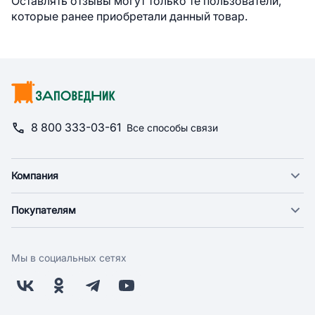
Оставлять отзывы могут только те пользователи,
которые ранее приобретали данный товар.
8 800 333-03-61
Все способы связи
Компания
О компании
Покупателям
Новости
Доставка
Фонд "Счастье в дом"
Оплата
Поставщикам
Мы в социальных сетях
Возврат
Арендодателям
Бонусная программа
Заводчикам
Магазины
Контакты