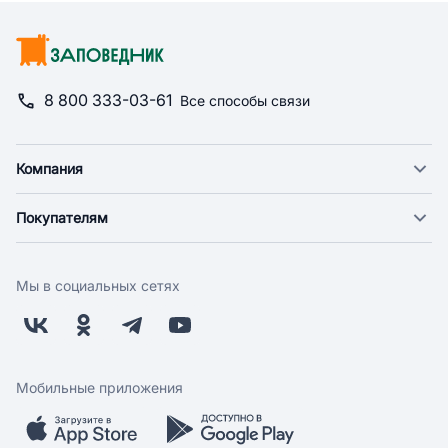
8 800 333-03-61
Все способы связи
Компания
О компании
Покупателям
Новости
Доставка
Фонд "Счастье в дом"
Оплата
Поставщикам
Мы в социальных сетях
Возврат
Арендодателям
Бонусная программа
Заводчикам
Магазины
Контакты
Скидки и акции
Обратная связь
Мобильные приложения
Бренды
Мобильное приложение