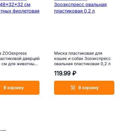
а ZOOexpress
Миска пластиковая для
ластиковой дверцей
кошек и собак Зооэкспресс
 см для животных
овальная пластиковая 0,2 л
ая
119.99 ₽
В корзину
В корзину