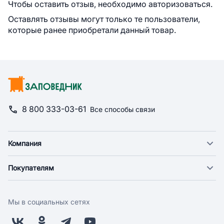
Чтобы оставить отзыв, необходимо авторизоваться.
Оставлять отзывы могут только те пользователи,
которые ранее приобретали данный товар.
8 800 333-03-61
Все способы связи
Компания
О компании
Покупателям
Новости
Доставка
Фонд "Счастье в дом"
Оплата
Поставщикам
Мы в социальных сетях
Возврат
Арендодателям
Бонусная программа