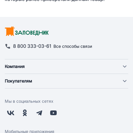
8 800 333-03-61
Все способы связи
Компания
О компании
Покупателям
Новости
Доставка
Фонд "Счастье в дом"
Оплата
Поставщикам
Мы в социальных сетях
Возврат
Арендодателям
Бонусная программа
Заводчикам
Магазины
Контакты
Скидки и акции
Обратная связь
Мобильные приложения