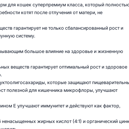
рм для кошек суперпремиум класса, который полность
ебности котят после отлучения от матери, не
еств гарантирует не только сбалансированный рост и
мунную систему.
зывающим большое влияние на здоровье и жизненную
ьных веществ гарантирует оптимальный рост и здоровое
.
руктоолигосахариды, которые защищают пищеварительн
ост полезной для кишечника микрофлоры, улучшают
мином Е улучшают иммунитет и действуют как фактор,
 ненасыщенных жирных кислот (4:1) и органический цин