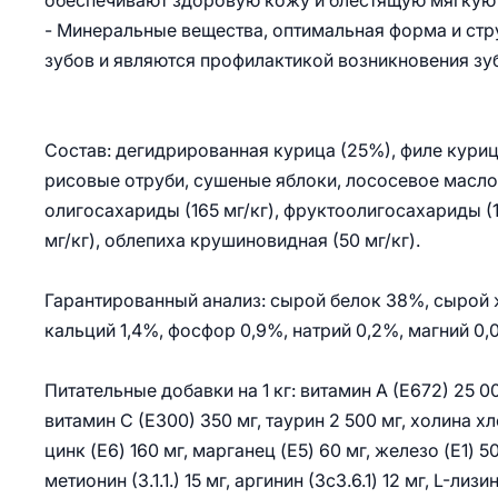
обеспечивают здоровую кожу и блестящую мягкую
- Минеральные вещества, оптимальная форма и стр
зубов и являются профилактикой возникновения зу
Состав: дегидрированная курица (25%), филе кури
рисовые отруби, сушеные яблоки, лососевое масло
олигосахариды (165 мг/кг), фруктоолигосахариды (1
мг/кг), облепиха крушиновидная (50 мг/кг).
Гарантированный анализ: сырой белок 38%, сырой ж
кальций 1,4%, фосфор 0,9%, натрий 0,2%, магний 0,
Питательные добавки на 1 кг: витамин A (E672) 25 00
витамин C (E300) 350 мг, таурин 2 500 мг, холина хло
цинк (E6) 160 мг, марганец (E5) 60 мг, железо (E1) 50 
метионин (3.1.1.) 15 мг, аргинин (3c3.6.1) 12 мг, L-лиз