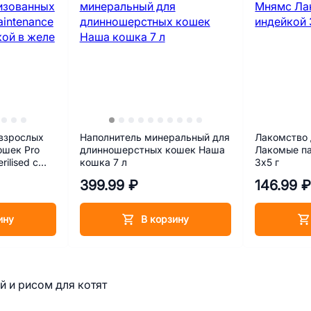
взрослых
Наполнитель минеральный для
Лакомство 
ошек Pro
длинношерстных кошек Наша
Лакомые па
rilised с
кошка 7 л
3х5 г
 г
399.99 ₽
146.99 
ину
В корзину
ей и рисом для котят