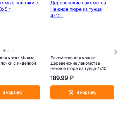
для котят Мнямс
Лакомство для кошек
Сто
лочки с индейкой
Деревенские лакомства
Зап
Нежное пюре из тунца 4х10г
₽
189.99 ₽
1 
В корзину
В корзину