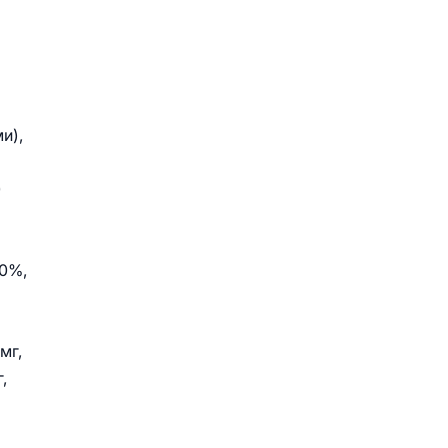
и),
0
10%,
мг,
,