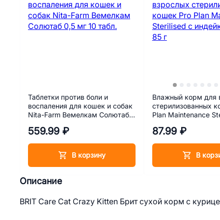
Таблетки против боли и
Влажный корм для 
воспаления для кошек и собак
стерилизованных к
Nita-Farm Вемелкам Солютаб
Plan Maintenance Ste
0,5 мг 10 табл.
индейкой в желе 85
559.99 ₽
87.99 ₽
В корзину
В корз
Описание
BRIT Care Cat Crazy Kitten Брит сухой корм с куриц