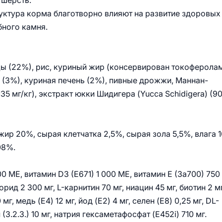
 шерсть.
уктура корма благотворно влияют на развитие здоровых
бного камня.
цы (22%), рис, куриный жир (консервирован токоферолам
 (3%), куриная печень (2%), пивные дрожжи, Маннан-
35 мг/кг), экстракт юкки Шидигера (Yucca Schidigera) (9
ир 20%, сырая клетчатка 2,5%, сырая зола 5,5%, влага 
08%.
0 МЕ, витамин D3 (E671) 1 000 МЕ, витамин E (3a700) 750 
рид 2 300 мг, L-карнитин 70 мг, ниацин 45 мг, биотин 2 мг
мг, медь (E4) 12 мг, йод (E2) 4 мг, селен (E8) 0,25 мг, DL-
ин (3.2.3.) 10 мг, натрия гексаметафосфат (E452i) 710 мг.