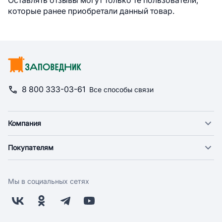
Оставлять отзывы могут только те пользователи,
которые ранее приобретали данный товар.
8 800 333-03-61
Все способы связи
Компания
О компании
Покупателям
Новости
Доставка
Фонд "Счастье в дом"
Оплата
Поставщикам
Мы в социальных сетях
Возврат
Арендодателям
Бонусная программа
Заводчикам
Магазины
Контакты