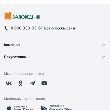
8 800 333-03-61
Все способы связи
Компания
О компании
Покупателям
Новости
Доставка
Фонд "Счастье в дом"
Оплата
Поставщикам
Мы в социальных сетях
Возврат
Арендодателям
Бонусная программа
Заводчикам
Магазины
Контакты
Скидки и акции
Обратная связь
Мобильные приложения
Бренды
Мобильное приложение