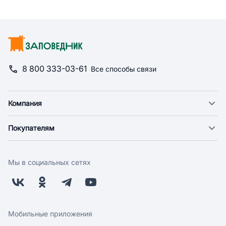
8 800 333-03-61
Все способы связи
Компания
О компании
Покупателям
Новости
Доставка
Фонд "Счастье в дом"
Оплата
Поставщикам
Мы в социальных сетях
Возврат
Арендодателям
Бонусная программа
Заводчикам
Магазины
Контакты
Скидки и акции
Обратная связь
Мобильные приложения
Бренды