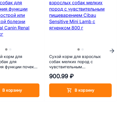
й корм для
Сухой корм для взрослых
Ла
обак для
собак мелких пород с
по
я функции почек
чувствительным
Лом
 или хронической
пищеварением Cibau Sensitive
900.99 ₽
24
ек Royal Canin
Mini Lamb с ягненком 800 г
л) 2 кг
В корзину
В корзину