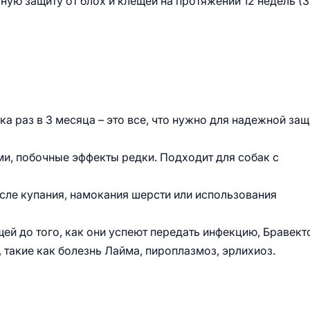
ую защиту от блох и клещей на протяжении 12 недель (3
ка раз в 3 месяца – это все, что нужно для надежной за
и, побочные эффекты редки. Подходит для собак с
осле купания, намокания шерсти или использования
ей до того, как они успеют передать инфекцию, Бравект
 такие как болезнь Лайма, пироплазмоз, эрлихиоз.