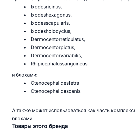
Ixodesricinus,
Ixodeshexagonus,
Ixodesscapularis,
Ixodesholocyclus,
Dermocentorreticulatus,
Dermocentorpictus,
Dermocentorvariabilis,
Rhipicephalussanguineus.
и блохами:
Ctenocephalidesfetrs
Ctenocephalidescanis
А также может использоваться как часть комплекс
блохами.
Товары этого бренда