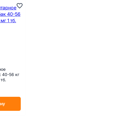
ное
 40-56 кг
тб.
ину