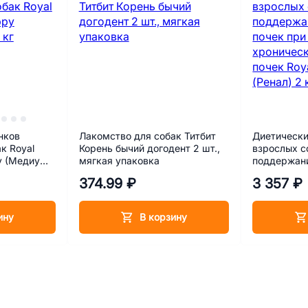
нков
Лакомство для собак Титбит
Диетически
к Royal
Корень бычий догодент 2 шт.,
взрослых с
y (Медиум
мягкая упаковка
поддержани
при острой
374.99 ₽
3 357 ₽
болезни поч
Renal (Рена
ину
В корзину