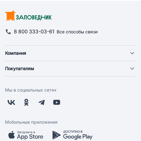
8 800 333-03-61
Все способы связи
Компания
О компании
Покупателям
Новости
Доставка
Фонд "Счастье в дом"
Оплата
Поставщикам
Мы в социальных сетях
Возврат
Арендодателям
Бонусная программа
Заводчикам
Магазины
Контакты
Скидки и акции
Обратная связь
Мобильные приложения
Бренды
Мобильное приложение