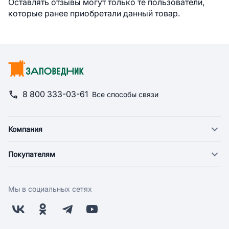
Оставлять отзывы могут только те пользователи,
которые ранее приобретали данный товар.
8 800 333-03-61
Все способы связи
Компания
О компании
Покупателям
Новости
Доставка
Фонд "Счастье в дом"
Оплата
Поставщикам
Мы в социальных сетях
Возврат
Арендодателям
Бонусная программа
Заводчикам
Магазины
Контакты