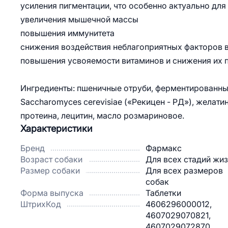
усиления пигментации, что особенно актуально дл
увеличения мышечной массы
повышения иммунитета
снижения воздействия неблагоприятных факторов 
повышения усвояемости витаминов и снижения их п
Ингредиенты: пшеничные отруби, ферментированн
Saccharomyces cerevisiae («Рекицен - РД»), желати
протеина, лецитин, масло розмариновое.
Характеристики
Бренд
Фармакс
Возраст собаки
Для всех стадий жи
Размер собаки
Для всех размеров
собак
Форма выпуска
Таблетки
ШтрихКод
4606296000012,
4607029070821,
4607029072870,