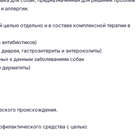
вка для собак, предназначенная для решения проблем
и аллергии.
 целью отдельно и в составе комплексной терапии в
а антибиотиков)
 диареи, гастроэнтериты и энтероколиты)
нных к данным заболеваниям собак
е дерматиты)
ческого происхождения.
офилактического средства с целью: