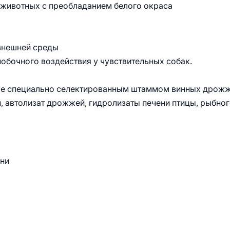
я животных с преобладанием белого окраса
внешней среды
обочного воздействия у чувствительных собак.
ые специально селектированным штаммом винных дрож
н, автолизат дрожжей, гидролизаты печени птицы, рыбно
зни