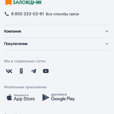
8 800 333-03-61
Все способы связи
Компания
О компании
Покупателям
Новости
Доставка
Фонд "Счастье в дом"
Оплата
Поставщикам
Мы в социальных сетях
Возврат
Арендодателям
Бонусная программа
Заводчикам
Магазины
Контакты
Скидки и акции
Обратная связь
Мобильные приложения
Бренды
Мобильное приложение
Вопрос-ответ