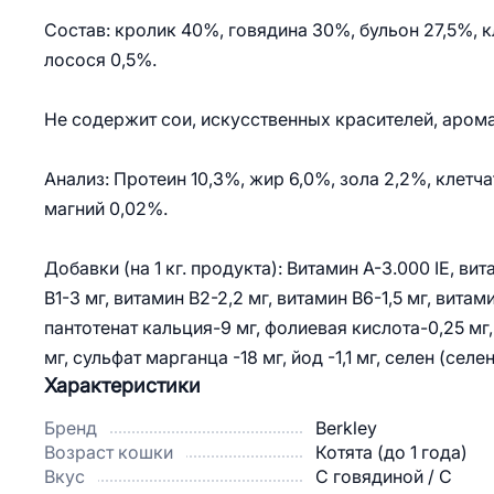
Состав: кролик 40%, говядина 30%, бульон 27,5%, 
лосося 0,5%.
Не содержит сои, искусственных красителей, арома
Анализ: Протеин 10,3%, жир 6,0%, зола 2,2%, клетч
магний 0,02%.
Добавки (на 1 кг. продукта): Витамин A-3.000 IE, ви
B1-3 мг, витамин B2-2,2 мг, витамин B6-1,5 мг, витам
пантотенат кальция-9 мг, фолиевая кислота-0,25 мг,
мг, сульфат марганца -18 мг, йод -1,1 мг, селен (селени
Характеристики
Бренд
Berkley
Возраст кошки
Котята (до 1 года)
Вкус
С говядиной / С