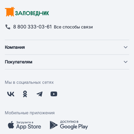
8 800 333-03-61
Все способы связи
Компания
О компании
Покупателям
Новости
Доставка
Фонд "Счастье в дом"
Оплата
Поставщикам
Мы в социальных сетях
Возврат
Арендодателям
Бонусная программа
Заводчикам
Магазины
Контакты
Скидки и акции
Обратная связь
Мобильные приложения
Бренды
Мобильное приложение