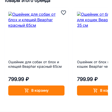
Товары этого бренда
Ошейник для собак от блох и
Ошейник от блох и 
клещей Beaphar красный 65см
кошек Beaphar чер
799.99 ₽
799.99 ₽
В корзину
В корз