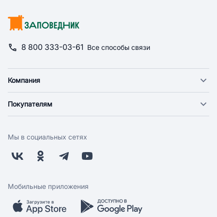
8 800 333-03-61
Все способы связи
Компания
О компании
Покупателям
Новости
Доставка
Фонд "Счастье в дом"
Оплата
Поставщикам
Мы в социальных сетях
Возврат
Арендодателям
Бонусная программа
Заводчикам
Магазины
Контакты
Скидки и акции
Обратная связь
Мобильные приложения
Бренды
Мобильное приложение