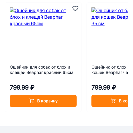
Ошейник для собак от блох и
Ошейник от блох и 
клещей Beaphar красный 65см
кошек Beaphar чер
799.99 ₽
799.99 ₽
В корзину
В корз