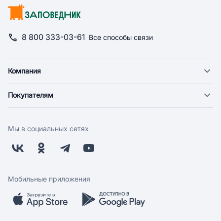
8 800 333-03-61
Все способы связи
Компания
О компании
Покупателям
Новости
Доставка
Фонд "Счастье в дом"
Оплата
Поставщикам
Мы в социальных сетях
Возврат
Арендодателям
Бонусная программа
Заводчикам
Магазины
Контакты
Скидки и акции
Обратная связь
Мобильные приложения
Бренды
Мобильное приложение
Вопрос-ответ