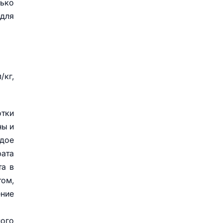
лько
 для
/кг,
отки
ны и
ждое
рата
та в
том,
ение
ного