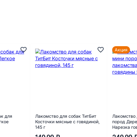
Акция
ак для
Лакомство для собак ТитБит
Лакомство 
гкое
Косточки мясные с говядиной,
пород Дере
145 г
Нарезка го