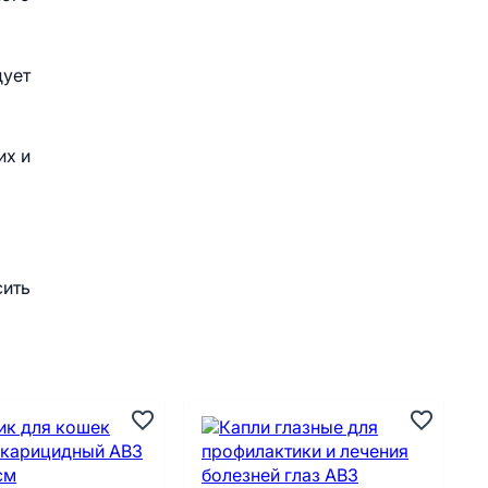
дует
их и
ить