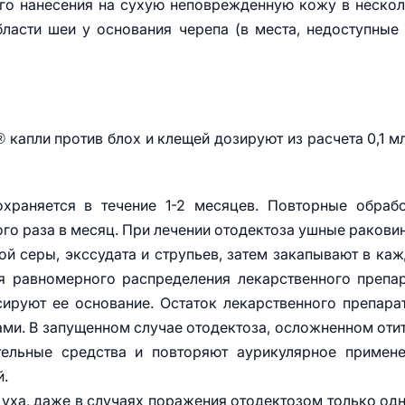
го нанесения на сухую неповрежденную кожу в неско
ласти шеи у основания черепа (в места, недоступные
капли против блох и клещей дозируют из расчета 0,1 мл
охраняется в течение 1-2 месяцев. Повторные обраб
го раза в месяц. При лечении отодектоза ушные ракови
й серы, экссудата и струпьев, затем закапывают в ка
ля равномерного распределения лекарственного препа
ируют ее основание. Остаток лекарственного препара
ми. В запущенном случае отодектоза, осложненном оти
тельные средства и повторяют аурикулярное примен
й.
 уха, даже в случаях поражения отодектозом только од