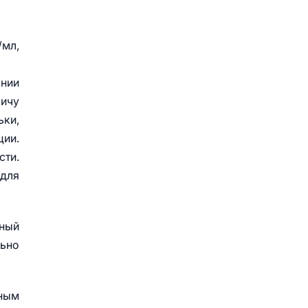
/мл,
ании
личу
ьки,
ии.
сти.
 для
мный
льно
сным