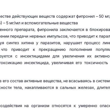
честве действующих веществ содержат фипронил – 50 мг
) – 5 мг/мл и вспомогательные вещества
енного препарата, фипронила заключается в блокиров
нии передачи нервных импульсов, что приводит к пара
уя синтез хитина у паразитов, нарушает процесс лин
что приводит к прекращению пополнения популяц
зуется с инсектицидами для увеличения их активно
ксикацию инсектицида, увеличивая его токсичность
 его состав активные вещества, не всасываясь в систе
ности тела, накапливаются в сальных железах, длите
воздействия на организм относятся к умеренно опа