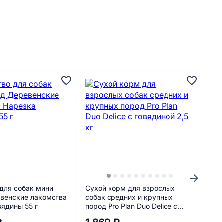
для собак мини
Сухой корм для взрослых
Ле
венские лакомства
собак средних и крупных
на
вядины 55 г
пород Pro Plan Duo Delice с
вс
говядиной 2,5 кг
(м