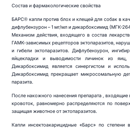
Состав и фармакологические свойства
БАРС® капли против блох и клещей для собак в ка
дифлубензурон – 1 мг/мл и дикарбоксимид (МГК-264
Механизм действия, входящего в состав лекарств
ГАМК-зависимых рецепторов эктопаразитов, наруше
и гибели эктопаразитов. Дифлубензурон, ингибир
яйцекладки и выводимости личинок из яиц, 
Дикарбоксимид является синергистом и исполь
Дикарбоксимид прекращает микросомальную дето
паразита.
После накожного нанесения препарата , входящие в
кровоток, равномерно распределяются по поверх
защищая животное от эктопаразитов.
Капли инсектоакарицидные «Барс» по степени 