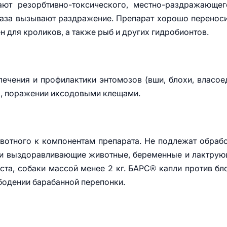
ют резорбтивно-токсического, местно-раздражающег
лаза вызывают раздражение. Препарат хорошо перенос
н для кроликов, а также рыб и других гидробионтов.
ечения и профилактики энтомозов (вши, блохи, власое
за, поражении иксодовыми клещами.
вотного к компонентам препарата. Не подлежат обраб
 и выздоравливающие животные, беременные и лактру
та, собаки массой менее 2 кг. БАРС® капли против бл
бодении барабанной перепонки.