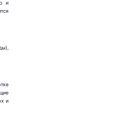
о и
ится
ды),
отке
ющие
ох и