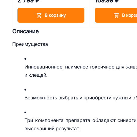
2 799 ₽
169.99 ₽
Mini Lamb с ягненком 2,5 кг
В корзину
В корз
Описание
Преимущества
Инновационное, наименее токсичное для жив
и клещей.
Возможность выбрать и приобрести нужный об
Три компонента препарата обладают синерги
высочайший результат.