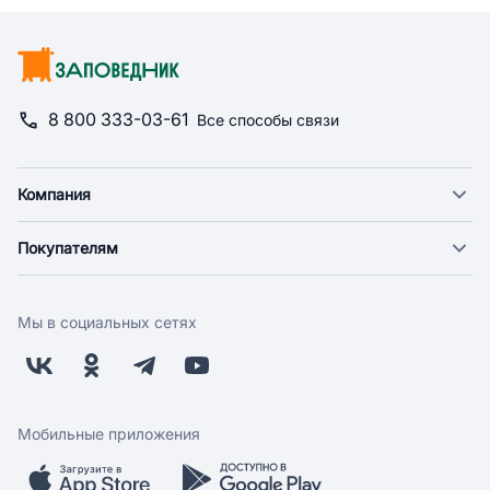
8 800 333-03-61
Все способы связи
Компания
О компании
Покупателям
Новости
Доставка
Фонд "Счастье в дом"
Оплата
Поставщикам
Мы в социальных сетях
Возврат
Арендодателям
Бонусная программа
Заводчикам
Магазины
Контакты
Скидки и акции
Обратная связь
Мобильные приложения
Бренды
Мобильное приложение