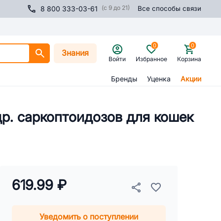
(с 9 до 21)
8 800 333-03-61
Все способы связи
0
0
Знания
Войти
Избранное
Корзина
Бренды
Уценка
Акции
др. саркоптоидозов для кошек
619.99 ₽
Уведомить о поступлении