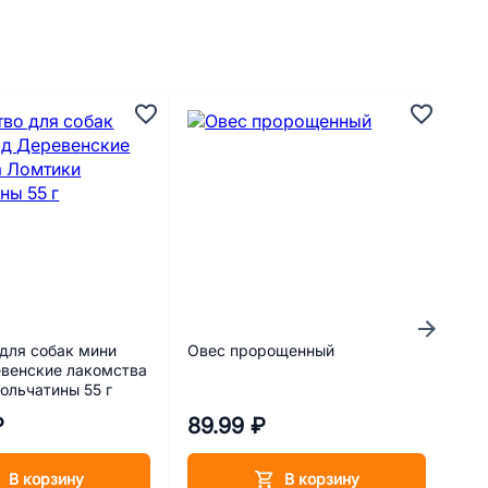
для собак мини
Овес пророщенный
Су
венские лакомства
соб
ольчатины 55 г
чу
пищ
₽
89.99 ₽
90
Min
В корзину
В корзину