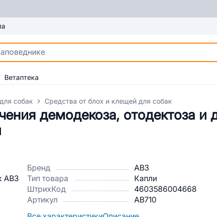
ма
Ветаптека
для собак
Средства от блох и клещей для собак
ения демодекоза, отодектоза и 
л
Бренд
АВЗ
Тип товара
Капли
ШтрихКод
4603586004668
Артикул
AB710
Все характеристики
Описание