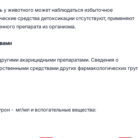
рь у животного может наблюдаться избыточное
ческие средства детоксикации отсутствуют, применяют
нного препарата из организма.
твами
 другими акарицидными препаратами. Сведения о
арственными средствами других фармакологических груп
урон - мг/мл и вспогательные вещества: