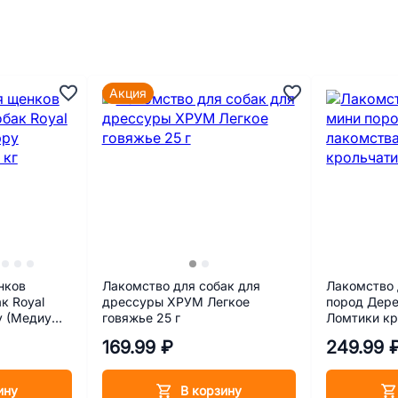
Акция
нков
Лакомство для собак для
Лакомство 
к Royal
дрессуры ХРУМ Легкое
пород Дере
y (Медиум
говяжье 25 г
Ломтики кр
169.99 ₽
249.99 
ину
В корзину