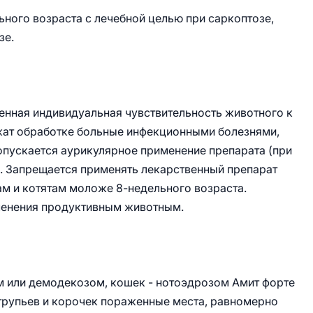
ьного возраста с лечебной целью при саркоптозе,
зе.
нная индивидуальная чувствительность животного к
жат обработке больные инфекционными болезнями,
пускается аурикулярное применение препарата (при
. Запрещается применять лекарственный препарат
м и котятам моложе 8-недельного возраста.
менения продуктивным животным.
м или демодекозом, кошек - нотоэдрозом Амит форте
трупьев и корочек пораженные места, равномерно