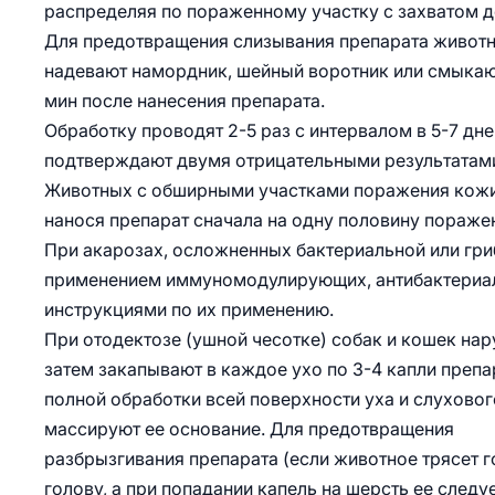
распределяя по пораженному участку с захватом до
Для предотвращения слизывания препарата живот
надевают намордник, шейный воротник или смыкают
мин после нанесения препарата.
Обработку проводят 2-5 раз с интервалом в 5-7 дн
подтверждают двумя отрицательными результатами
Животных с обширными участками поражения кожи 
нанося препарат сначала на одну половину поражен
При акарозах, осложненных бактериальной или гри
применением иммуномодулирующих, антибактериаль
инструкциями по их применению.
При отодектозе (ушной чесотке) собак и кошек на
затем закапывают в каждое ухо по 3-4 капли препа
полной обработки всей поверхности уха и слухово
массируют ее основание. Для предотвращения
разбрызгивания препарата (если животное трясет г
голову, а при попадании капель на шерсть ее следу