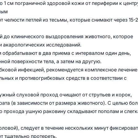
 1 см пограничной здоровой кожи от периферии к центр
ным
 челюсти петлей из тесьмы, которые снимают через 15-
ей до клинического выздоровления животного, которое
 акарологических исследований.
обрабатывают в два приема с интервалом один день,
ной поверхности тела, а затем на другую.
бковой инфекцией, рекомендуется комплексное лечение
ных и противогрибковых средств в соответствии с
ружный слуховой проход очищают от струпьев и корок,
рата (в зависимости от размера животного). С целью бо
го прохода ушную раковину складывают пополам и слегк
оловой), следует в течение нескольких минут фиксирова
ет тщательно протереть.