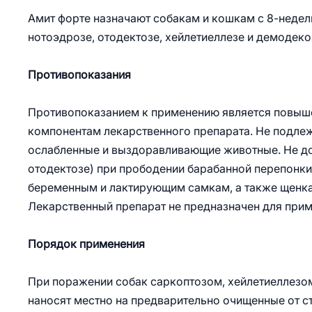
Амит форте назначают собакам и кошкам с 8-недел
нотоэдрозе, отодектозе, хейлетиеллезе и демодеко
Противопоказания
Противопоказанием к применению является повыше
компонентам лекарственного препарата. Не подле
ослабленные и выздоравливающие животные. Не до
отодектозе) при прободении барабанной перепонки
беременным и лактирующим самкам, а также щенка
Лекарственный препарат не предназначен для при
Порядок применения
При поражении собак саркоптозом, хейлетиеллезо
наносят местно на предварительно очищенные от с