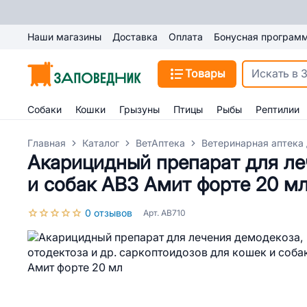
Наши магазины
Доставка
Оплата
Бонусная програм
Товары
Собаки
Кошки
Грызуны
Птицы
Рыбы
Рептилии
Главная
Каталог
ВетАптека
Ветеринарная аптека 
Акарицидный препарат для леч
и собак АВЗ Амит форте 20 м
0 отзывов
Арт. AB710