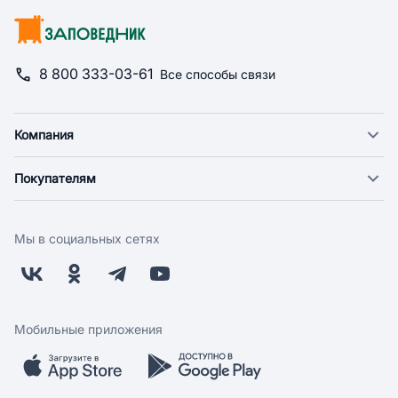
8 800 333-03-61
Все способы связи
Компания
О компании
Покупателям
Новости
Доставка
Фонд "Счастье в дом"
Оплата
Поставщикам
Мы в социальных сетях
Возврат
Арендодателям
Бонусная программа
Заводчикам
Магазины
Контакты
Скидки и акции
Обратная связь
Мобильные приложения
Бренды
Мобильное приложение
Вопрос-ответ