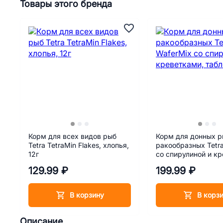
Товары этого бренда
Корм для всех видов рыб
Корм для донных р
Tetra TetraMin Flakes, хлопья,
ракообразных Tetr
12г
со спирулиной и к
таблетки, 15 г
129.99 ₽
199.99 ₽
В корзину
В корз
Описание