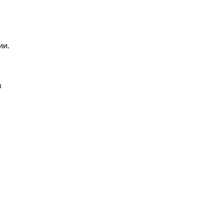
ии.
в