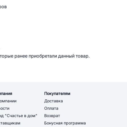
ров
.
оторые ранее приобретали данный товар.
мпания
Покупателям
компании
Доставка
вости
Оплата
д "Счастье в дом"
Возврат
ставщикам
Бонусная программа