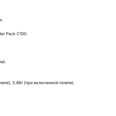
и.
ter Pack C100.
м).
мпе), 3.4Вт (при включенной помпе).