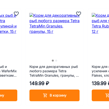
ыб и
Корм для декоративных рыб
Корм для 
a WaferMix
любого размера Tetra
усиления 
реветками,
TetraMin Granules, гранулы, 15
Flakes, хл
г
149.99 ₽
139.99 
ину
В корзину