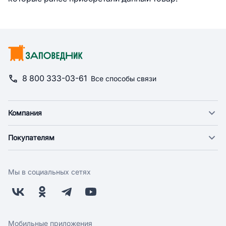
8 800 333-03-61
Все способы связи
Компания
О компании
Покупателям
Новости
Доставка
Фонд "Счастье в дом"
Оплата
Поставщикам
Мы в социальных сетях
Возврат
Арендодателям
Бонусная программа
Заводчикам
Магазины
Контакты
Скидки и акции
Обратная связь
Мобильные приложения