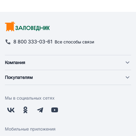
8 800 333-03-61
Все способы связи
Компания
О компании
Покупателям
Новости
Доставка
Фонд "Счастье в дом"
Оплата
Поставщикам
Мы в социальных сетях
Возврат
Арендодателям
Бонусная программа
Заводчикам
Магазины
Контакты
Скидки и акции
Обратная связь
Мобильные приложения
Бренды