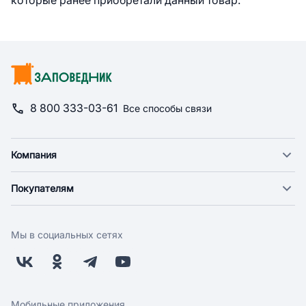
которые ранее приобретали данный товар.
8 800 333-03-61
Все способы связи
Компания
О компании
Покупателям
Новости
Доставка
Фонд "Счастье в дом"
Оплата
Поставщикам
Мы в социальных сетях
Возврат
Арендодателям
Бонусная программа
Заводчикам
Магазины
Контакты
Скидки и акции
Обратная связь
Мобильные приложения