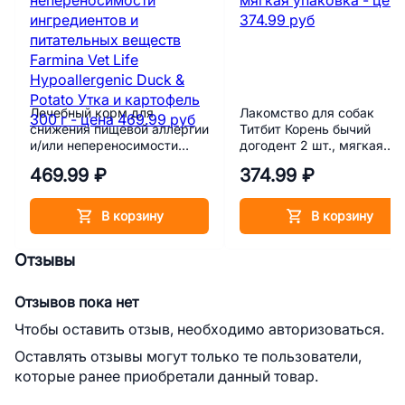
Лечебный корм для
Лакомство для собак
снижения пищевой аллергии
Титбит Корень бычий
и/или непереносимости
догодент 2 шт., мягкая
ингредиентов и
упаковка
469.99 ₽
374.99 ₽
питательных веществ
Farmina Vet Life
Hypoallergenic Duck & Potato
В корзину
В корзину
Утка и картофель 300 г
Отзывы
Отзывов пока нет
Чтобы оставить отзыв, необходимо авторизоваться.
Оставлять отзывы могут только те пользователи,
которые ранее приобретали данный товар.