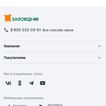
8 800 333-03-61
Все способы связи
Компания
О компании
Покупателям
Новости
Доставка
Фонд "Счастье в дом"
Оплата
Поставщикам
Мы в социальных сетях
Возврат
Арендодателям
Бонусная программа
Заводчикам
Магазины
Контакты
Скидки и акции
Обратная связь
Мобильные приложения
Бренды