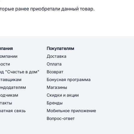
оторые ранее приобретали данный товар.
мпания
Покупателям
компании
Доставка
вости
Оплата
д "Счастье в дом"
Возврат
ставщикам
Бонусная программа
ендодателям
Магазины
водчикам
Скидки и акции
такты
Бренды
атная связь
Мобильное приложение
Вопрос-ответ