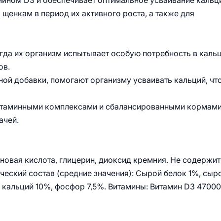
мином D3 и обеспечивает оптимальное усваивание кальц
щенкам в период их активного роста, а также для
гда их организм испытывает особую потребность в кальц
ов.
ной добавки, помогают организму усваивать кальций, чт
витаминными комплексами и сбалансированными кормами
ачей.
иновая кислота, глицерин, диоксид кремния. Не содержит
ческий состав (средние значения): Сырой белок 1%, сыр
, кальций 10%, фосфор 7,5%. Витамины: Витамин D3 4700