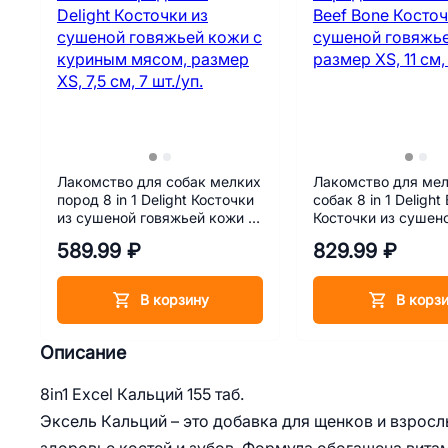
Лакомство для собак мелких
Лакомство для мел
пород 8 in 1 Delight Косточки
собак 8 in 1 Delight
из сушеной говяжьей кожи с
Косточки из сушен
куриным мясом, размер XS,
говяжьей кожи, ра
589.99 ₽
829.99 ₽
7,5 см, 7 шт./уп.
11 см, 7шт./уп.
В корзину
В корз
Описание
8in1 Excel Кальций 155 таб.
Эксель Кальций – это добавка для щенков и взрос