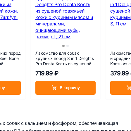
ких пород
Лакомство для собак
Лакомство
 Beef Bone
крупных пород 8 in 1 Delights
и средних 
ой
Pro Denta Кость из сушеной
Кость из 
змер XS,
говяжьей кожи с куриным
кожи с к
719.99 ₽
379.99
мясом и минералами,
размер S,
очищающими зубы, размер
L, 21 см
ину
В корзину
лых собак с кальцием и фосфором, обеспечивающая