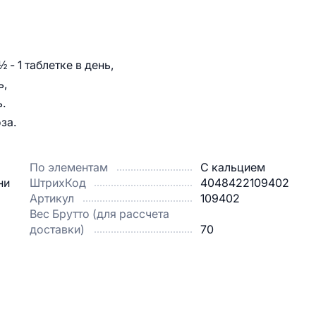
 - 1 таблетке в день,
ь,
.
за.
По элементам
С кальцием
ни
ШтрихКод
4048422109402
Артикул
109402
Вес Брутто (для рассчета
доставки)
70
.