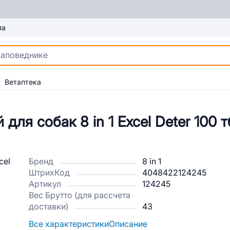
ма
Ветаптека
ля собак 8 in 1 Excel Deter 100 т
Бренд
8 in 1
ШтрихКод
4048422124245
Артикул
124245
Вес Брутто (для рассчета
доставки)
43
Все характеристики
Описание