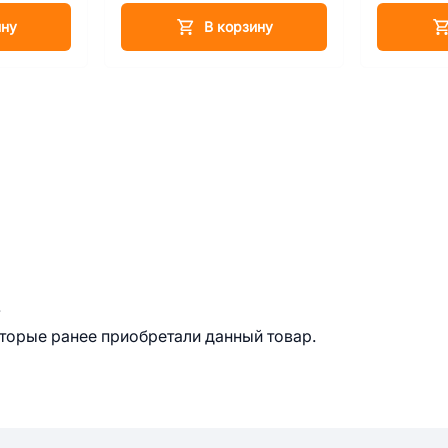
L, 21 см
ину
В корзину
.
оторые ранее приобретали данный товар.