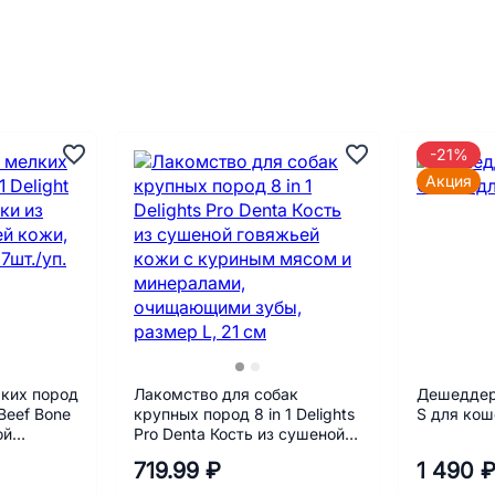
-21%
Акция
ких пород
Лакомство для собак
Дешеддер 
 Beef Bone
крупных пород 8 in 1 Delights
S для кош
ой
Pro Denta Кость из сушеной
змер XS,
говяжьей кожи с куриным
719.99 ₽
1 490 
мясом и минералами,
очищающими зубы, размер