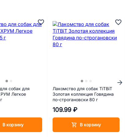
для собак для
Лакомство для собак TiTBiT
Ди
ХРУМ Легкое
Золотая коллекция Говядина
вз
 г
по-строгановски 80 г
по
при
109.99 ₽
3 
бол
Ren
В корзину
В корзину