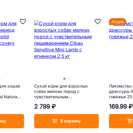
Акция
для кошек
Сухой корм для взрослых
Лакомство 
собак мелких пород с
дрессуры 
d Natura
чувствительным
говяжье 25
upport 340 г
пищеварением Cibau Sensitive
2 799 ₽
169.99 ₽
Mini Lamb с ягненком 2,5 кг
ину
В корзину