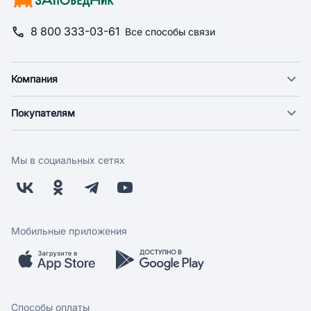
8 800 333-03-61
Все способы связи
Компания
О компании
Покупателям
Новости
Доставка
Фонд "Счастье в дом"
Оплата
Поставщикам
Мы в социальных сетях
Возврат
Арендодателям
Бонусная программа
Заводчикам
Магазины
Контакты
Скидки и акции
Обратная связь
Мобильные приложения
Бренды
Мобильное приложение
Вопрос-ответ
Способы оплаты